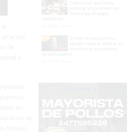
Cómo crear una tienda
online gratis y vender por
WhatsApp sin pagar
comisiones
 la
30/05/2026 - 17:30hs.
 alcanzar
El fallo del juez que hoy
sacude a toda la Justicia: Lo
dor de
devolvieron a su madre y
terminó muerto
ustral
a
16/04/2026 - 07:14hs.
retroceso
s alumnos
bles; en
ducativa se
s futuras