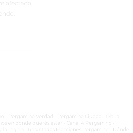
ve afectada,
endo.
no
-
Pergamino Verdad
-
Pergamino Ciuda
d
-
Diario
os en donde querés estar
-
Canal 4 Pergamino -
 la region
-
Resultados Elecciones Pergamino
-
Dónde