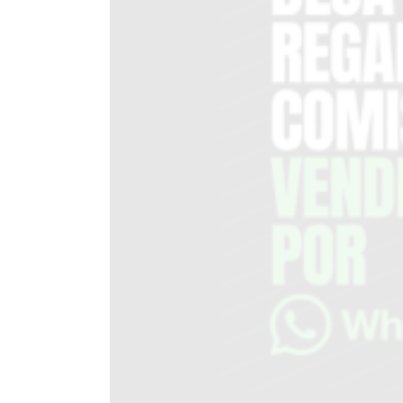
DEL
SITIO
PUBLICITÁ
EN
TAPA
DEL
DIA
DIARIO
NORTE
HOY
GRUPO
DE
MEDIOS
INFOPBA
NOTICIAS
DE
SALTO