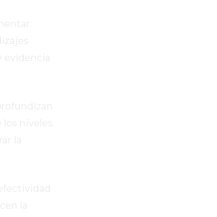
ementar
izajes
y evidencia
profundizan
 los niveles
ar la
efectividad
cen la