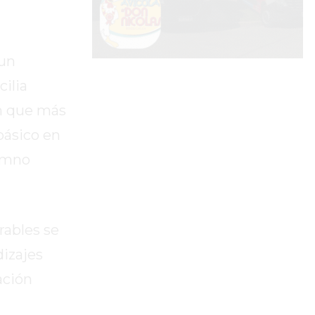
 un
ilia
an que más
básico en
lumno
rables se
dizajes
ación