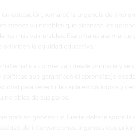
da en educación, remarcó la urgencia de impl
mnos menos vulnerables que alcanzan los aprend
 los más vulnerables. Esa cifra es alarmante 
e prioricen la equidad educativa.”
n matemática comienzan desde primaria y se 
políticas que garanticen el aprendizaje desde
cional para revertir la caída en los logros y cerr
ulnerables de sus pares.
me podrían generar un fuerte debate sobre la 
necesidad de intervenciones urgentes que priori