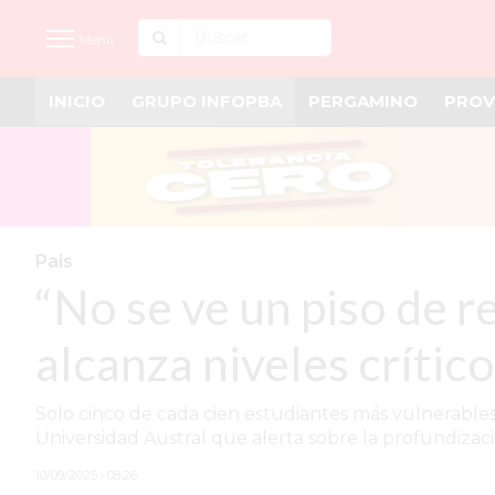
Menú
INICIO
GRUPO INFOPBA
PERGAMINO
PROV
INICIO
NOTICIAS RECIENTES
GRUPO INFOPBA
PERGAMINO
Pais
“No se ve un piso de 
PROVINCIA
PAIS
alcanza niveles crític
SAN NICOLÁS
Solo cinco de cada cien estudiantes más vulnerables
ULTIMAS NOTICIAS
Universidad Austral que alerta sobre la profundizaci
FARMACIAS
10/09/2025 • 08:26