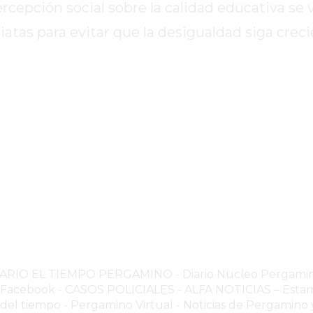
cepción social sobre la calidad educativa se 
as para evitar que la desigualdad siga creci
NARIO EL TIEMPO PERGAMINO
-
Diario Nucleo Pergami
o Facebook
-
CASOS POLICIALES -
ALFA NOTICIAS – Estam
 del tiempo
-
Pergamino Virtual - Noticias de Pergamino y