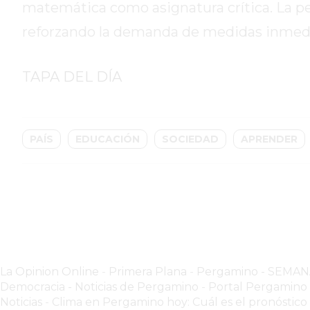
GIMNASIO
matemática como asignatura crítica. La per
PERGAMINO
reforzando la demanda de medidas inmediat
2026
GIMNASIOS
TAPA DEL DÍA
ABIERTOS
HOY
EN
PERGAMINO
PAÍS
EDUCACIÓN
SOCIEDAD
APRENDER
GIMNASIO
EN
PERGAMINO
CON
PLANES
PERSONALIZADOS
DÓNDE
La Opinion Online
-
Primera Plana
-
Pergamino - SEMA
HACER
Democracia - Noticias de Pergamino
-
Portal Pergamin
MUSCULACIÓN
Noticias
-
Clima en Pergamino hoy: Cuál es el pronóstico