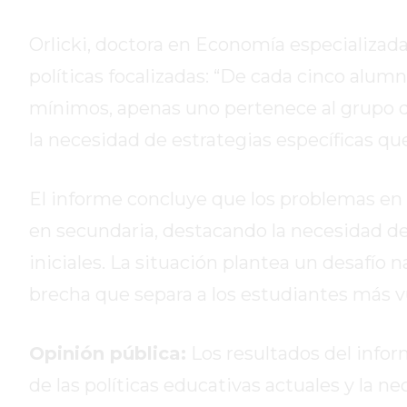
HOY
Orlicki, doctora en Economía especializa
EL
MEJOR
políticas focalizadas: “De cada cinco alu
GIMNASIO
mínimos, apenas uno pertenece al grupo de
DE
la necesidad de estrategias específicas qu
PERGAMINO
ENTRENAMIENTOS
SPORTCLUB
El informe concluye que los problemas e
VS.
en secundaria, destacando la necesidad de 
POWERBODY
iniciales. La situación plantea un desafío na
CLUB
EN
brecha que separa a los estudiantes más v
PERGAMINO
UNNOBA
Opinión pública:
Los resultados del infor
DESCUENTOS
de las políticas educativas actuales y la 
PRECIO