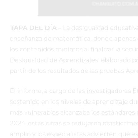
DIARIO
REPORTERO
DIARIO
TAPA DEL DÍA
– La desigualdad educativ
DEPORTIVO
enseñanza de matemática, donde apenas el
ROJAS
los contenidos mínimos al finalizar la secu
VIRTUAL
Desigualdad de Aprendizajes, elaborado po
NOTICIAS
DE
partir de los resultados de las pruebas Apr
ARRECIFES
ZÁRATE
El informe, a cargo de las investigadoras 
Y
CAMPANA
sostenido en los niveles de aprendizaje du
NOTICIAS
más vulnerables alcanzaba los estándares 
DE
2024, estas cifras se redujeron drásticam
ZÁRATE
amplió y los especialistas advierten que
NOTICIAS