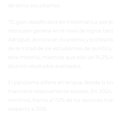
DE
de estos estudiantes.
CAMPANA
EXALTACIÓN
“El gran desafío está en matemática, porqu
DE
retroceso general en el nivel de logros ta
LA
CRUZ
Adrogué, doctora en Economía y profesora
COLÓN
de la mitad de los estudiantes de quinto y 
(BUENOS
esta materia, mientras que solo un 14,2%
AIRES)
RESULTADOS
alcanzó resultados avanzados.
DE
LOTERÍAS
El panorama difiere en lengua, donde la br
Y
mantiene relativamente estable. En 2024, 
QUINIELAS
DE
mínimos, frente al 72% de los sectores má
HOY
respecto a 2016.
PERGAMINO