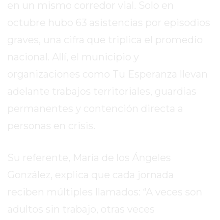
VEZ
en un mismo corredor vial. Solo en
MÁS
octubre hubo 63 asistencias por episodios
COMERCIOS
graves, una cifra que triplica el promedio
VENDEN
POR
nacional. Allí, el municipio y
WHATSAPP
organizaciones como Tu Esperanza llevan
SIN
adelante trabajos territoriales, guardias
PAGAR
COMISIONES
permanentes y contención directa a
POR
personas en crisis.
PEDIDO
MÜNNA
GELATERIA
Su referente, María de los Ángeles
A
González, explica que cada jornada
DOMICILIO
reciben múltiples llamados: “A veces son
-
PEDIR
adultos sin trabajo, otras veces
ONLINE