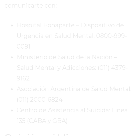
comunicarte con:
DOMICILIO!
YOGURT
HELADO
Hospital Bonaparte – Dispositivo de
-
Urgencia en Salud Mental: 0800-999-
ENVIOS
0091
A
DOMICILIO
Ministerio de Salud de la Nación –
EN
Salud Mental y Adicciones: (011) 4379-
PERGAMINO
9162
BON
Asociación Argentina de Salud Mental:
YOGURT
-
(011) 2000-6824
PERGAMINO
Centro de Asistencia al Suicida: Línea
-
ENVIOS
135 (CABA y GBA)
A
DOMICILIO