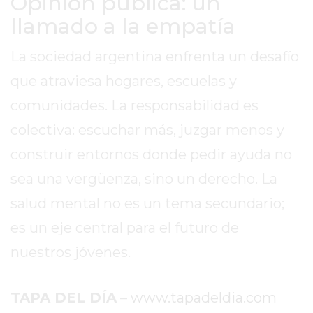
Opinión pública: un
LUTOVA
llamado a la empatía
HAMBURGUESAS
La sociedad argentina enfrenta un desafío
¡HACÉ
TU
que atraviesa hogares, escuelas y
PEDIDO
comunidades. La responsabilidad es
POR
colectiva: escuchar más, juzgar menos y
DELIVERY!
BAJONEANDO
construir entornos donde pedir ayuda no
BURGERS
sea una vergüenza, sino un derecho. La
¡PEDIR
salud mental no es un tema secundario;
POR
DELIVERY!
es un eje central para el futuro de
-
nuestros jóvenes.
PERGAMINO
MILES
TAPA DEL DÍA
–
www.tapadeldia.com
DE