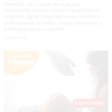
sostenido de cuadros de angustia,
PERGAMINO
aislamiento, presión social y situaciones de
violencia digital. Organizaciones, familias y
MUNICIPALIDAD
profesionales reclaman mayor contención y
SUBE
políticas públicas urgentes.
TEATRO SAN MARTÍN
22/11/2025 • 09:12
SEMANA MUNDIAL DE
LA LACTANCIA
CUD
SECRETARÍA DE SALUD
DE LA MUNICIPALIDAD DE
PERGAMINO