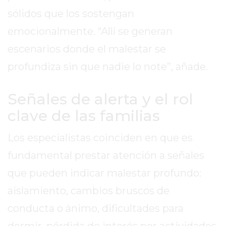
sólidos que los sostengan
GIMNASIO
EN
emocionalmente. “Allí se generan
PERGAMINO
escenarios donde el malestar se
CON
BUENOS
profundiza sin que nadie lo note”, añade.
PROFESORES
GIMNASIO
Señales de alerta y el rol
PERGAMINO
clave de las familias
SUPLEMENTOS
DEPORTIVOS
Los especialistas coinciden en que es
EN
fundamental prestar atención a señales
PERGAMINO
que pueden indicar malestar profundo:
¿DÓNDE
COMPRAR
aislamiento, cambios bruscos de
CREATINA
conducta o ánimo, dificultades para
EN
dormir, pérdida de interés por actividades