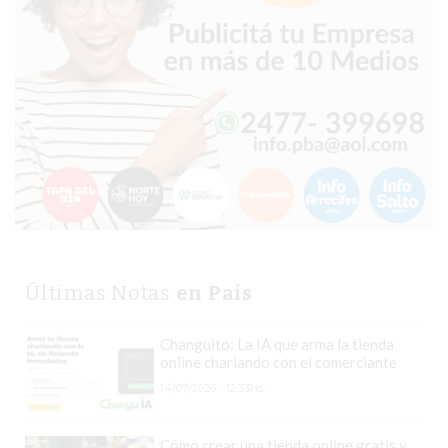
HACIENDO
LOS
COMERCIOS
QUE
MÁS
VENDEN
EN
ARGENTINA
EL
PROBLEMA
INVISIBLE
Últimas Notas
en Pais
QUE
HACE
Changuito: La IA que arma la tienda
online charlando con el comerciante
QUE
MUCHOS
14/07/2026 - 12:33hs.
NEGOCIOS
PIERDAN
Cómo crear una tienda online gratis y