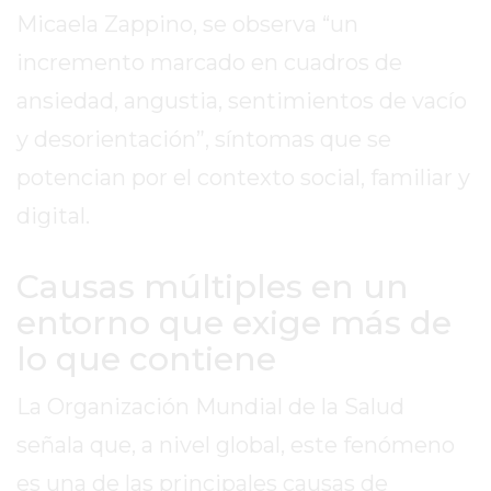
EL
Micaela Zappino, se observa “un
MEJOR
incremento marcado en cuadros de
GIMNASIO
DE
ansiedad, angustia, sentimientos de vacío
PERGAMINO
y desorientación”, síntomas que se
ENTRENAMIENTOS
potencian por el contexto social, familiar y
SPORTCLUB
digital.
VS.
POWERBODY
CLUB
Causas múltiples en un
EN
entorno que exige más de
PERGAMINO
lo que contiene
UNNOBA
DESCUENTOS
La Organización Mundial de la Salud
PRECIO
señala que, a nivel global, este fenómeno
GIMNASIO
PERGAMINO
es una de las principales causas de