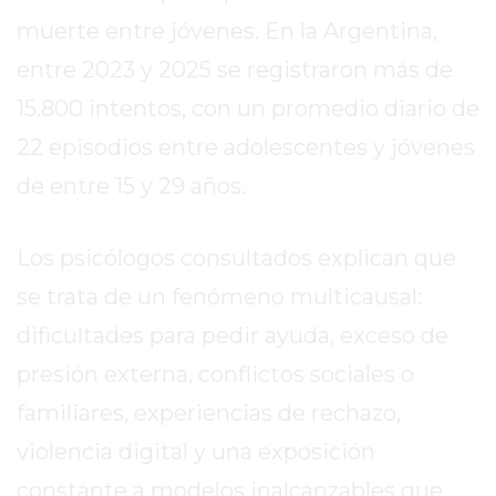
2026
muerte entre jóvenes. En la Argentina,
GIMNASIOS
entre 2023 y 2025 se registraron más de
ABIERTOS
15.800 intentos, con un promedio diario de
HOY
EN
22 episodios entre adolescentes y jóvenes
PERGAMINO
de entre 15 y 29 años.
GIMNASIO
EN
PERGAMINO
Los psicólogos consultados explican que
CON
se trata de un fenómeno multicausal:
PLANES
dificultades para pedir ayuda, exceso de
PERSONALIZADOS
presión externa, conflictos sociales o
DÓNDE
HACER
familiares, experiencias de rechazo,
MUSCULACIÓN
violencia digital y una exposición
EN
constante a modelos inalcanzables que
PERGAMINO