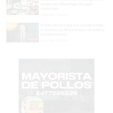
vender por WhatsApp sin pagar
VENTAS
comisiones
TODOS
30/05/2026 - 17:30hs.
LOS
DÍAS
El fallo del juez que hoy sacude a toda
la Justicia: Lo devolvieron a su madre y
LA
terminó muerto
RAZÓN
16/04/2026 - 07:14hs.
POR
LA
QUE
TU
COMPETENCIA
PUEDE
ESTAR
VENDIENDO
MÁS
QUE
VOS