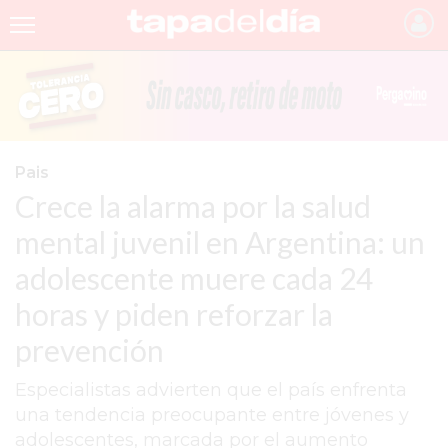
INICIO
NOTICIAS RECIENTES
GRUPO INFOPBA
Pais
Crece la alarma por la salud
PERGAMINO
mental juvenil en Argentina: un
PROVINCIA
adolescente muere cada 24
PAIS
horas y piden reforzar la
SAN NICOLÁS
prevención
ULTIMAS NOTICIAS
Especialistas advierten que el país enfrenta
FARMACIAS
una tendencia preocupante entre jóvenes y
adolescentes, marcada por el aumento
TEMAS DESTACADOS