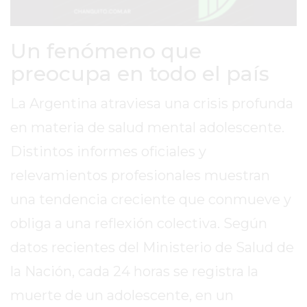
SITIO
PUBLICITÁ
EN
Un fenómeno que
TAPA
preocupa en todo el país
DEL
DIA
La Argentina atraviesa una crisis profunda
DIARIO
en materia de salud mental adolescente.
NORTE
Distintos informes oficiales y
HOY
GRUPO
relevamientos profesionales muestran
DE
una tendencia creciente que conmueve y
MEDIOS
obliga a una reflexión colectiva. Según
INFOPBA
NOTICIAS
datos recientes del Ministerio de Salud de
DE
la Nación, cada 24 horas se registra la
SALTO
muerte de un adolescente, en un
DIARIO