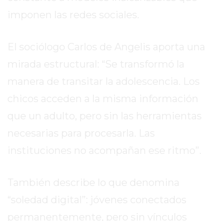
MEJOR
imponen las redes sociales.
GIMNASIO
DE
El sociólogo Carlos de Angelis aporta una
PERGAMINO
OPINIONES
mirada estructural: “Se transformó la
GIMNASIO
manera de transitar la adolescencia. Los
CERCA
chicos acceden a la misma información
DE
que un adulto, pero sin las herramientas
MI
¿CUÁL
necesarias para procesarla. Las
ES
instituciones no acompañan ese ritmo”.
EL
GIMNASIO
MÁS
También describe lo que denomina
MODERNO
“soledad digital”: jóvenes conectados
DE
permanentemente, pero sin vínculos
PERGAMINO?