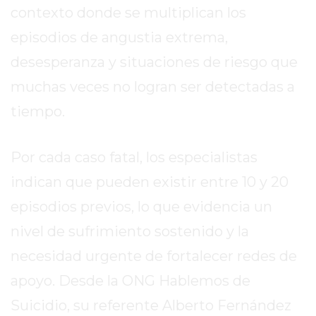
REPORTERO
contexto donde se multiplican los
DIARIO
episodios de angustia extrema,
DEPORTIVO
desesperanza y situaciones de riesgo que
ROJAS
muchas veces no logran ser detectadas a
VIRTUAL
NOTICIAS
tiempo.
DE
ARRECIFES
Por cada caso fatal, los especialistas
ZÁRATE
indican que pueden existir entre 10 y 20
Y
CAMPANA
episodios previos, lo que evidencia un
NOTICIAS
nivel de sufrimiento sostenido y la
DE
necesidad urgente de fortalecer redes de
ZÁRATE
apoyo. Desde la ONG Hablemos de
NOTICIAS
DE
Suicidio, su referente Alberto Fernández
CAMPANA