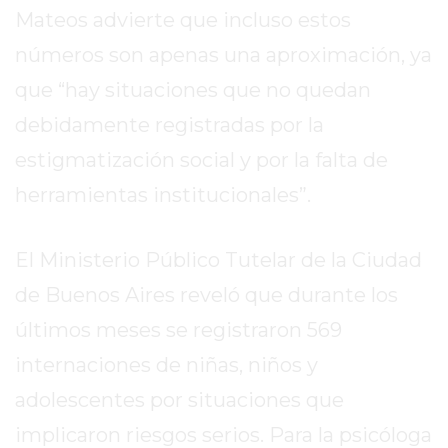
Mateos advierte que incluso estos
EXALTACIÓN
números son apenas una aproximación, ya
DE
LA
que “hay situaciones que no quedan
CRUZ
debidamente registradas por la
COLÓN
estigmatización social y por la falta de
(BUENOS
AIRES)
herramientas institucionales”.
RESULTADOS
DE
El Ministerio Público Tutelar de la Ciudad
LOTERÍAS
de Buenos Aires reveló que durante los
Y
QUINIELAS
últimos meses se registraron 569
DE
internaciones de niñas, niños y
HOY
adolescentes por situaciones que
PERGAMINO
HOY
implicaron riesgos serios. Para la psicóloga