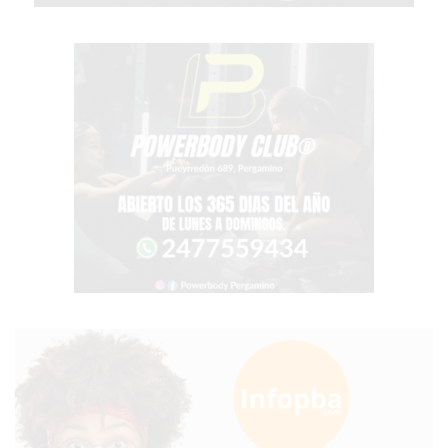
DETALLE
QUE
SEPARA
A
LOS
COMERCIOS
QUE
CRECEN
DE
LOS
QUE
SE
QUEDAN
ATRÁS
LO
QUE
ESTÁN