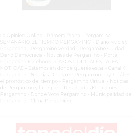
LO
QUE
NADIE
TE
La Opinion Online
-
Primera Plana
-
Pergamino -
DICE
SEMANARIO EL TIEMPO PERGAMINO
-
Diario Nucleo
SOBRE
Pergamino
-
Pergamino Verdad
-
Pergamino Ciuda
d
-
VENDER
Diario Democracia - Noticias de Pergamino
-
Portal
SOLO
Pergamino Facebook
-
CASOS POLICIALES -
ALFA
CON
NOTICIAS – Estamos en donde querés estar
-
Canal 4
Pergamino - Noticias
-
Clima en Pergamino hoy: Cuál es
REDES
el pronóstico del tiempo
-
Pergamino Virtual - Noticias
SOCIALES
de Pergamino y la region
-
Resultados Elecciones
EN
Pergamino
-
Dónde Voto Pergamino
-
Municipalidad de
2026
Pergamino
-
Clima Pergamino
EL
CAMBIO
SILENCIOSO
QUE