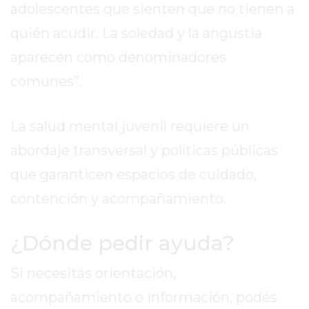
adolescentes que sienten que no tienen a
EN
quién acudir. La soledad y la angustia
PERGAMINO
YOGURT
aparecen como denominadores
HELADO
comunes”.
VIVERE
BENE
La salud mental juvenil requiere un
-
ENVIOS
abordaje transversal y políticas públicas
A
que garanticen espacios de cuidado,
DOMICILIO
contención y acompañamiento.
PEDIR
YOGUR
HELADO
¿Dónde pedir ayuda?
VIVERE
Si necesitás orientación,
BENE
PERGAMINO
acompañamiento o información, podés
A