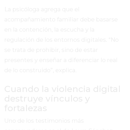
TIENDA
La psicóloga agrega que el
ONLINE
GRATIS
acompañamiento familiar debe basarse
BON
en la contención, la escucha y la
YOGURT
regulación de los entornos digitales. “No
-
YOGURTERIA
se trata de prohibir, sino de estar
EN
presentes y enseñar a diferenciar lo real
PERGAMINO
de lo construido”, explica.
LA
ALTERNATIVA
A
Cuando la violencia digital
TIENDA
destruye vínculos y
NUBE
fortalezas
Y
SHOPIFY:
Uno de los testimonios más
CÓMO