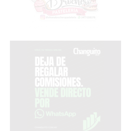
Y
YA
LES
CUESTA
CLIENTES
POR
QUÉ
VENDER
SOLO
POR
WHATSAPP
PUEDE
ESTAR
FRENANDO
TU
NEGOCIO
EL