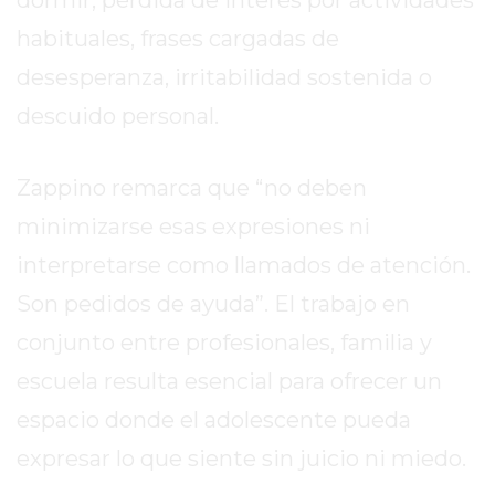
PERGAMINO?
¿DÓNDE
habituales, frases cargadas de
COMPRAR
desesperanza, irritabilidad sostenida o
PROTEÍNA
descuido personal.
EN
PERGAMINO?
POWERBODY
Zappino remarca que “no deben
NUTRITION:
minimizarse esas expresiones ni
LA
interpretarse como llamados de atención.
TIENDA
DE
Son pedidos de ayuda”. El trabajo en
SUPLEMENTOS
conjunto entre profesionales, familia y
DEPORTIVOS
escuela resulta esencial para ofrecer un
LÍDER
EN
espacio donde el adolescente pueda
PERGAMINO
expresar lo que siente sin juicio ni miedo.
CREAR