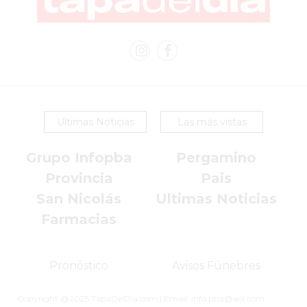
ESTÁ
DEJANDO
ATRÁS
A
MUCHOS
NEGOCIOS
TRADICIONALES
Ultimas Noticias
Las más vistas
LA
VERDAD
Grupo Infopba
Pergamino
INCÓMODA:
Provincia
Pais
MILES
San Nicolás
Ultimas Noticias
DE
Farmacias
COMERCIOS
EN
ARGENTINA
Pronóstico
Avisos Fúnebres
YA
ESTÁN
Copyright @2025 TapaDelDia.com | Email: info.pba@aol.com