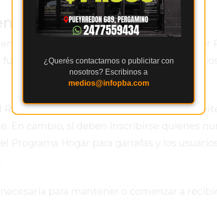
n el nuevo registro
e encuentra incluido en el sistema. El anterior
 fue reemplazado por el Registro de Subsidio
¿Querés contactarnos o publicitar con
nosotros? Escribinos a
medios@infopba.com
RASE no necesitan volver a realizar el trámite
 En cambio, sí deben inscribirse quienes nu
del Programa Hogar para garrafas y los usuarios
.
n necesaria para mantener o comenzar a recibir