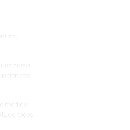
ntina,
r una nueva
tuación real
de medidor
UIL de todos