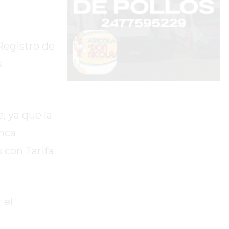
 Registro de
s
, ya que la
nca
 con Tarifa
 el