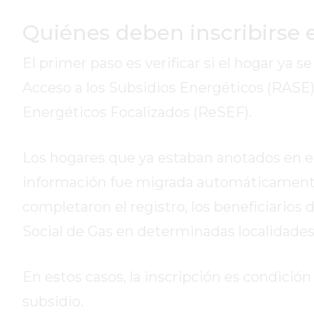
DE
Quiénes deben inscribirse e
LA
CRUZ
El primer paso es verificar si el hogar ya s
COLÓN
(BUENOS
Acceso a los Subsidios Energéticos (RASE)
AIRES)
Energéticos Focalizados (ReSEF).
RESULTADOS
DE
Los hogares que ya estaban anotados en el 
LOTERÍAS
Y
información fue migrada automáticamente.
QUINIELAS
completaron el registro, los beneficiarios 
DE
Social de Gas en determinadas localidades
HOY
PERGAMINO
HOY
En estos casos, la inscripción es condició
EL
subsidio.
MEJOR