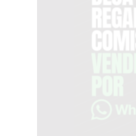
EN
TAPA
DEL
DIA
DIARIO
NORTE
HOY
GRUPO
DE
MEDIOS
INFOPBA
NOTICIAS
DE
SALTO
DIARIO
REPORTERO