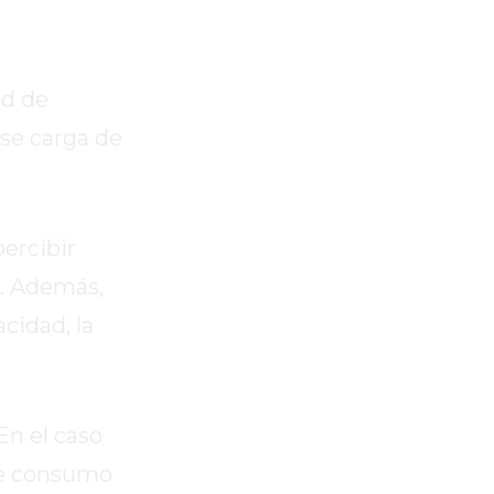
ad de
 se carga de
percibir
c. Además,
cidad, la
En el caso
 de consumo