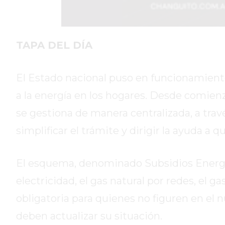
DIARIO
DEPORTIVO
ROJAS
VIRTUAL
TAPA DEL DÍA
NOTICIAS
DE
El Estado nacional puso en funcionamiento
ARRECIFES
a la energía en los hogares. Desde comienzos
ZÁRATE
Y
se gestiona de manera centralizada, a travé
CAMPANA
simplificar el trámite y dirigir la ayuda a 
NOTICIAS
DE
El esquema, denominado Subsidios Energétic
ZÁRATE
NOTICIAS
electricidad, el gas natural por redes, el ga
DE
obligatoria para quienes no figuren en el 
CAMPANA
deben actualizar su situación.
EXALTACIÓN