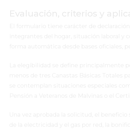
GIMNASIOS
ABIERTOS
Evaluación, criterios y apli
HOY
EN
El formulario tiene carácter de declaración
PERGAMINO
integrantes del hogar, situación laboral y 
GIMNASIO
forma automática desde bases oficiales, per
EN
PERGAMINO
CON
La elegibilidad se define principalmente po
PLANES
menos de tres Canastas Básicas Totales par
PERSONALIZADOS
se contemplan situaciones especiales como
DÓNDE
HACER
Pensión a Veteranos de Malvinas o el Cert
MUSCULACIÓN
EN
Una vez aprobada la solicitud, el beneficio
PERGAMINO
de la electricidad y el gas por red, la bon
MEJOR