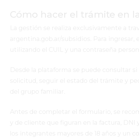
GIMNASIO
Cómo hacer el trámite en la
DE
PERGAMINO
La gestión se realiza exclusivamente a travé
ENTRENAMIENTOS
argentina.gob.ar/subsidios. Para ingresar,
SPORTCLUB
VS.
utilizando el CUIL y una contraseña person
POWERBODY
CLUB
Desde la plataforma se puede consultar si 
EN
solicitud, seguir el estado del trámite y ped
PERGAMINO
UNNOBA
del grupo familiar.
DESCUENTOS
PRECIO
Antes de completar el formulario, se rec
GIMNASIO
y de cliente que figuran en la factura, DNI
PERGAMINO
2026
los integrantes mayores de 18 años y un co