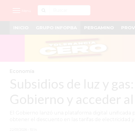
Menú
INICIO
GRUPO INFOPBA
PERGAMINO
PROV
INICIO
NOTICIAS RECIENTES
GRUPO INFOPBA
PERGAMINO
Economía
Subsidios de luz y gas
PROVINCIA
PAIS
Gobierno y acceder al
SAN NICOLÁS
El Gobierno lanzó una plataforma digital unificada pa
ULTIMAS NOTICIAS
obtener el descuento en las tarifas de electricidad y
FARMACIAS
22/01/2026 • 10:14