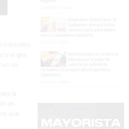
empleos
20/02/2026 - 12:44hs.
Empleadas domésticas: el
Gobierno convocó a una
reunión clave para definir
nuevos aumentos salariales
19/02/2026 - 11:04hs.
s subsidios
Reforma laboral: reabre la
z y el gas
disputa por el pago de
tivo de
salarios en billeteras
virtuales y la presión ahora apunta a
Diputados
16/02/2026 - 18:31hs.
ara la
ión es
pos que