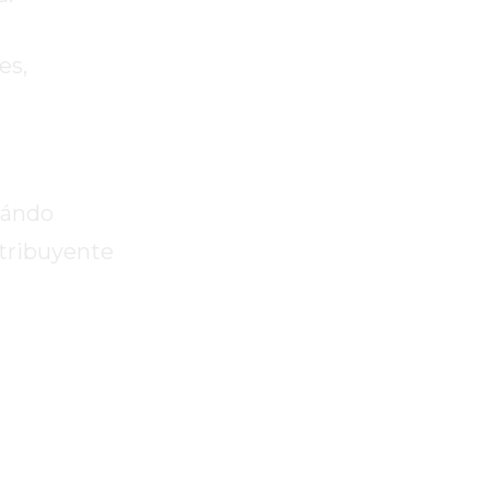
es,
uándo
ntribuyente