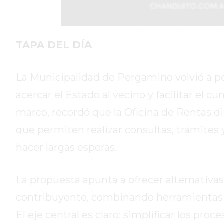
DIARIO
REPORTERO
DIARIO
TAPA DEL DÍA
DEPORTIVO
ROJAS
La Municipalidad de Pergamino volvió a pone
VIRTUAL
acercar el Estado al vecino y facilitar el 
NOTICIAS
DE
marco, recordó que la Oficina de Rentas d
ARRECIFES
que permiten realizar consultas, trámites 
ZÁRATE
hacer largas esperas.
Y
CAMPANA
NOTICIAS
La propuesta apunta a ofrecer alternativa
DE
contribuyente, combinando herramientas di
ZÁRATE
El eje central es claro: simplificar los pro
NOTICIAS