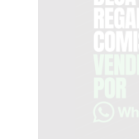
DEL
SITIO
PUBLICITÁ
EN
TAPA
DEL
DIA
DIARIO
NORTE
HOY
GRUPO
DE
MEDIOS
INFOPBA
NOTICIAS
DE
SALTO