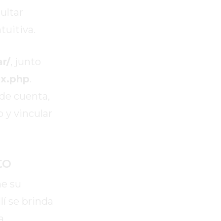
ultar
tuitiva.
r/
, junto
ex.php
.
 de cuenta,
o y vincular
to
ne su
lí se brinda
a.