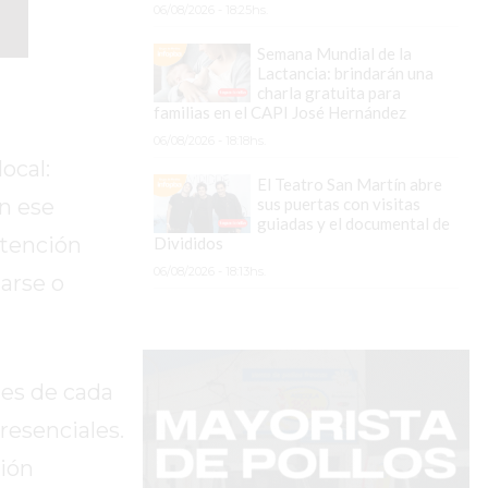
06/08/2026 - 18:25hs.
Semana Mundial de la
Lactancia: brindarán una
charla gratuita para
familias en el CAPI José Hernández
06/08/2026 - 18:18hs.
ocal:
El Teatro San Martín abre
sus puertas con visitas
En ese
guiadas y el documental de
atención
Divididos
06/08/2026 - 18:13hs.
darse o
des de cada
resenciales.
ción