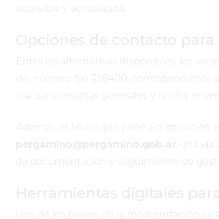
DE
accesible y actualizada.
CAMPANA
EXALTACIÓN
Opciones de contacto para 
DE
LA
Entre las alternativas disponibles, los ve
CRUZ
del número fijo 328400, correspondiente a 
COLÓN
realizar consultas generales y recibir orie
(BUENOS
AIRES)
RESULTADOS
Además, el Municipio pone a disposición el 
DE
pergamino@pergamino.gob.ar
, una vía
LOTERÍAS
de documentación y seguimiento de gesti
Y
QUINIELAS
Herramientas digitales para 
DE
HOY
Uno de los pilares de la modernización es l
PERGAMINO