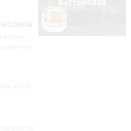
nalizada
 a través
nal permite
icas, envío
 sentido, se