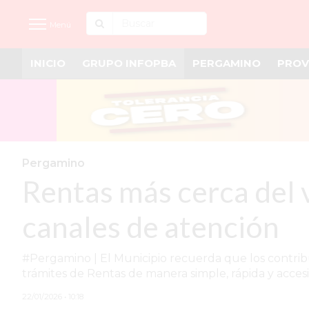
Menú
INICIO
GRUPO INFOPBA
PERGAMINO
PROV
INICIO
NOTICIAS RECIENTES
GRUPO INFOPBA
PERGAMINO
Pergamino
Rentas más cerca del 
PROVINCIA
PAIS
canales de atención
SAN NICOLÁS
#Pergamino | El Municipio recuerda que los contribu
ULTIMAS NOTICIAS
trámites de Rentas de manera simple, rápida y accesi
FARMACIAS
22/01/2026 • 10:18