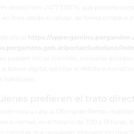
vés del número 2477 533176, que permite cons
en línea desde el celular, de forma simple e in
eb oficial
https://vppergamino.pergamino.a
vos.pergamino.gob.ar/portalciudadano/ind
es pueden iniciar trámites, consultar estados
la boleta digital, solicitar el débito automátic
s habituales.
ienes prefieren el trato direc
nción cara a cara, la Oficina de Rentas mantie
 a viernes, en el horario de 7:30 a 13 horas. Al
n trámites que requieren intervención direct