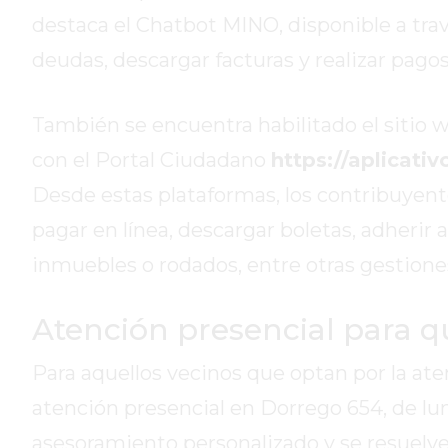
HOY
destaca el Chatbot MINO, disponible a tra
EL
deudas, descargar facturas y realizar pagos 
MEJOR
GIMNASIO
También se encuentra habilitado el sitio w
DE
PERGAMINO
con el Portal Ciudadano
https://aplicati
ENTRENAMIENTOS
Desde estas plataformas, los contribuyent
SPORTCLUB
pagar en línea, descargar boletas, adherir a 
VS.
inmuebles o rodados, entre otras gestione
POWERBODY
CLUB
EN
Atención presencial para qu
PERGAMINO
UNNOBA
Para aquellos vecinos que optan por la ate
DESCUENTOS
atención presencial en Dorrego 654, de lunes
PRECIO
asesoramiento personalizado y se resuelve