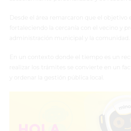
GIMNASIO
PERGAMINO
2026
Desde el área remarcaron que el objetivo 
GIMNASIOS
fortaleciendo la cercanía con el vecino y
ABIERTOS
administración municipal y la comunidad.
HOY
EN
PERGAMINO
En un contexto donde el tiempo es un recu
GIMNASIO
realizar los trámites se convierte en un fa
EN
y ordenar la gestión pública local.
PERGAMINO
CON
PLANES
PERSONALIZADOS
DÓNDE
HACER
MUSCULACIÓN