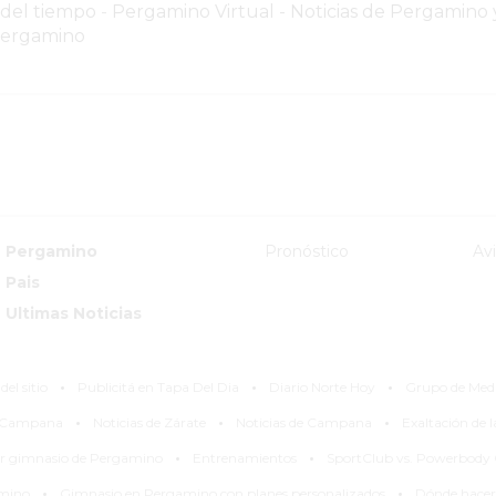
 del tiempo
-
Pergamino Virtual - Noticias de Pergamino y
Pergamino
Pergamino
Pronóstico
Av
Pais
Ultimas Noticias
·
·
·
el sitio
Publicitá en Tapa Del Dia
Diario Norte Hoy
Grupo de Med
·
·
·
y Campana
Noticias de Zárate
Noticias de Campana
Exaltación de 
·
·
or gimnasio de Pergamino
Entrenamientos
SportClub vs. Powerbody
·
·
amino
Gimnasio en Pergamino con planes personalizados
Dónde hacer