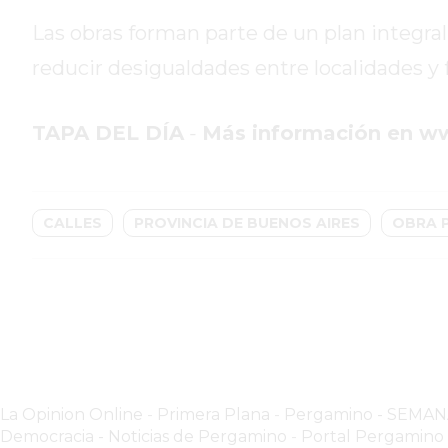
HOY
Las obras forman parte de un plan integr
EL
reducir desigualdades entre localidades y f
MEJOR
GIMNASIO
DE
TAPA DEL DÍA
-
Más información en w
PERGAMINO
ENTRENAMIENTOS
SPORTCLUB
CALLES
PROVINCIA DE BUENOS AIRES
OBRA 
VS.
POWERBODY
CLUB
EN
PERGAMINO
UNNOBA
DESCUENTOS
La Opinion Online
-
Primera Plana
-
Pergamino - SEMA
PRECIO
Democracia - Noticias de Pergamino
-
Portal Pergamin