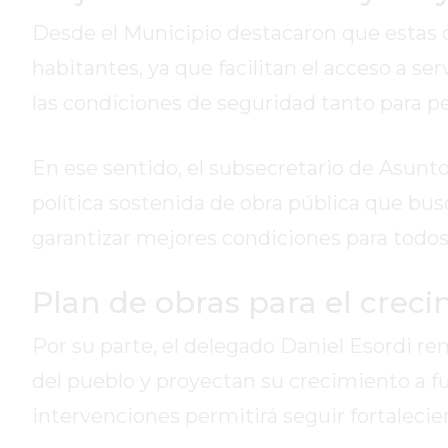
DE
Desde el Municipio destacaron que estas o
CAMPANA
habitantes, ya que facilitan el acceso a se
EXALTACIÓN
DE
las condiciones de seguridad tanto para 
LA
CRUZ
En ese sentido, el subsecretario de Asuntos
COLÓN
política sostenida de obra pública que bus
(BUENOS
AIRES)
garantizar mejores condiciones para todos 
RESULTADOS
DE
Plan de obras para el creci
LOTERÍAS
Y
Por su parte, el delegado Daniel Esordi re
QUINIELAS
del pueblo y proyectan su crecimiento a f
DE
HOY
intervenciones permitirá seguir fortalecien
PERGAMINO