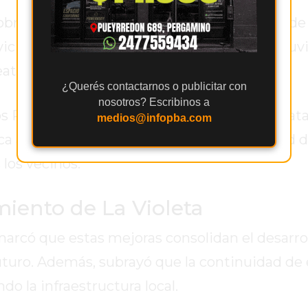
bras impactan directamente en la calidad de 
rvicios, reducen complicaciones en días de lluv
peatones como para conductores.
¿Querés contactarnos o publicitar con
nosotros? Escribinos a
 Rurales, Aníbal Figueiras, señaló que se trat
medios@infopba.com
ca acompañar el desarrollo de cada localidad d
los vecinos.
miento de La Violeta
marcó que estas mejoras consolidan el desarro
uturo. Además, subrayó que la continuidad de 
do la infraestructura local.