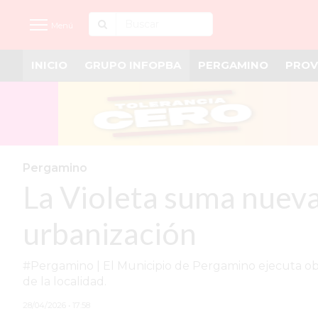
Menú
INICIO
GRUPO INFOPBA
PERGAMINO
PROV
INICIO
NOTICIAS RECIENTES
GRUPO INFOPBA
PERGAMINO
Pergamino
La Violeta suma nueva
PROVINCIA
PAIS
urbanización
SAN NICOLÁS
#Pergamino | El Municipio de Pergamino ejecuta obras
ULTIMAS NOTICIAS
de la localidad.
FARMACIAS
28/04/2026 • 17:58