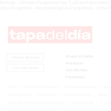
GIMNASIO
Noticias
-
Clima en Pergamino hoy: Cuál es el pronóstico
PERGAMINO
Voto Pergamino
-
Municipalidad de Pergamino
-
Clima 
2026
GIMNASIOS
ABIERTOS
HOY
EN
PERGAMINO
GIMNASIO
Grupo Infopba
Ultimas Noticias
EN
Provincia
PERGAMINO
Las más vistas
San Nicolás
CON
Farmacias
PLANES
·
·
·
PERSONALIZADOS
Ayuda
Términos y Condiciones
Políticas de privacidad
Mapa d
·
·
·
DÓNDE
Diario Deportivo
Rojas Virtual
Noticias de Arrecifes
Zárate 
HACER
·
·
Resultados de loterías y quinielas de Hoy
Pergamino Hoy
El mej
MUSCULACIÓN
·
Precio gimnasio Pergamino 2026
Gimnasios abiertos hoy en Perg