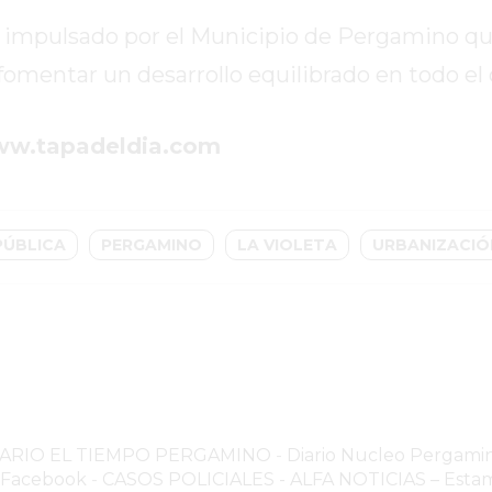
al impulsado por el Municipio de Pergamino q
omentar un desarrollo equilibrado en todo el d
ww.tapadeldia.com
PÚBLICA
PERGAMINO
LA VIOLETA
URBANIZACIÓ
NARIO EL TIEMPO PERGAMINO
-
Diario Nucleo Pergami
o Facebook
-
CASOS POLICIALES -
ALFA NOTICIAS – Estam