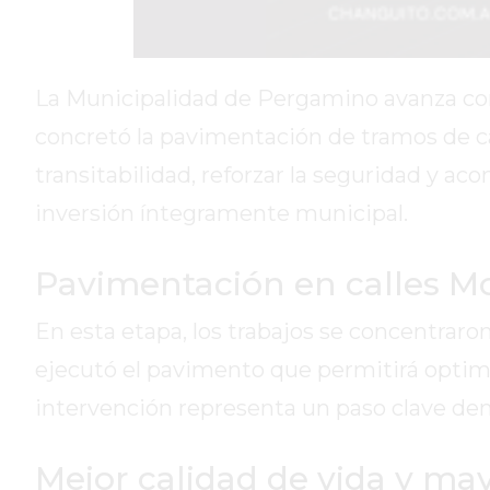
DIARIO
REPORTERO
DIARIO
La Municipalidad de Pergamino avanza con o
DEPORTIVO
concretó la pavimentación de tramos de cal
ROJAS
transitabilidad, reforzar la seguridad y a
VIRTUAL
inversión íntegramente municipal.
NOTICIAS
DE
ARRECIFES
Pavimentación en calles Mo
ZÁRATE
Y
En esta etapa, los trabajos se concentraro
CAMPANA
ejecutó el pavimento que permitirá optimiza
NOTICIAS
intervención representa un paso clave den
DE
ZÁRATE
Mejor calidad de vida y may
NOTICIAS