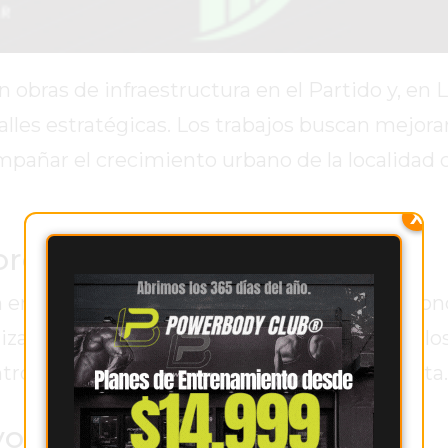
bras de infraestructura en el Partido y, en L
les estratégicas. Los trabajos buscan mejorar
compañar el crecimiento urbano de la localidad
X
reno y Mitre
n en sectores de las calles Moreno y Mitre, don
r la circulación diaria de vecinos y vehículos
tro del proceso de urbanización de La Violeta.
or seguridad vial