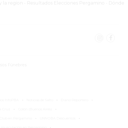
 la region
-
Resultados Elecciones Pergamino
-
Dónde
isos Fúnebres
·
·
·
ios InfoPBA
Noticias de Salto
Diario Reportero
·
·
la Cruz
Colón (Buenos Aires)
·
·
 Club en Pergamino
UNNOBA Descuentos
·
 musculación en Pergamino