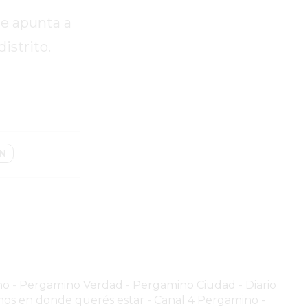
ue apunta a
istrito.
N
no
-
Pergamino Verdad
-
Pergamino Ciuda
d
-
Diario
os en donde querés estar
-
Canal 4 Pergamino -