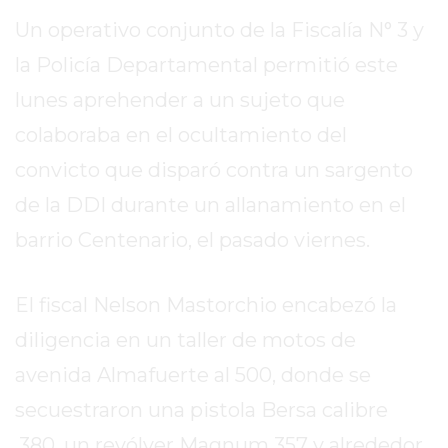
SITIO
Un operativo conjunto de la Fiscalía N° 3 y
PUBLICITÁ
EN
la Policía Departamental permitió este
TAPA
lunes aprehender a un sujeto que
DEL
colaboraba en el ocultamiento del
DIA
convicto que disparó contra un sargento
DIARIO
NORTE
de la DDI durante un allanamiento en el
HOY
barrio Centenario, el pasado viernes.
GRUPO
DE
MEDIOS
El fiscal Nelson Mastorchio encabezó la
INFOPBA
diligencia en un taller de motos de
NOTICIAS
avenida Almafuerte al 500, donde se
DE
secuestraron una pistola Bersa calibre
SALTO
DIARIO
.380, un revólver Magnum 357 y alrededor