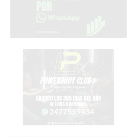
PERGAMINO?
¿DÓNDE
COMPRAR
PROTEÍNA
EN
PERGAMINO?
POWERBODY
NUTRITION:
LA
TIENDA
DE
SUPLEMENTOS
DEPORTIVOS
LÍDER
EN
PERGAMINO
CREAR