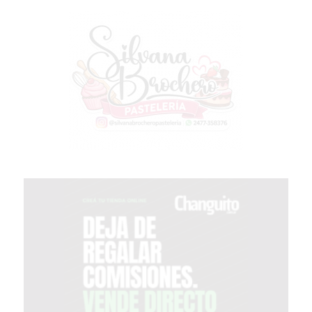
GIMNASIO
EN
PERGAMINO
CON
BUENOS
PROFESORES
GIMNASIO
PERGAMINO
SUPLEMENTOS
DEPORTIVOS
EN
PERGAMINO
¿DÓNDE
COMPRAR
CREATINA
EN