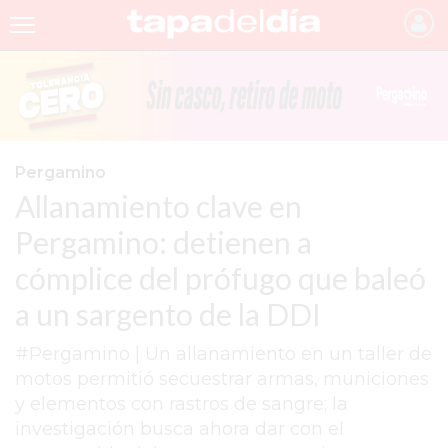
INICIO
NOTICIAS RECIENTES
GRUPO INFOPBA
Pergamino
Allanamiento clave en
PERGAMINO
Pergamino: detienen a
PROVINCIA
cómplice del prófugo que baleó
PAIS
a un sargento de la DDI
SAN NICOLÁS
#Pergamino | Un allanamiento en un taller de
ULTIMAS NOTICIAS
motos permitió secuestrar armas, municiones
FARMACIAS
y elementos con rastros de sangre; la
investigación busca ahora dar con el
TEMAS DESTACADOS