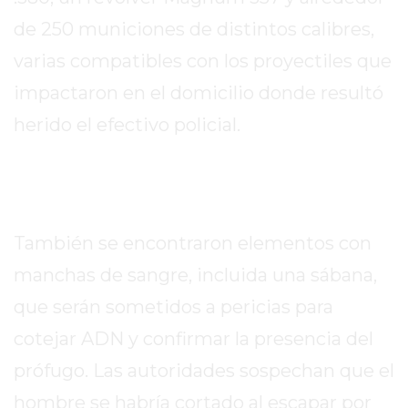
REPORTERO
de 250 municiones de distintos calibres,
DIARIO
varias compatibles con los proyectiles que
DEPORTIVO
ROJAS
impactaron en el domicilio donde resultó
VIRTUAL
herido el efectivo policial.
NOTICIAS
DE
ARRECIFES
ZÁRATE
Y
También se encontraron elementos con
CAMPANA
manchas de sangre, incluida una sábana,
NOTICIAS
que serán sometidos a pericias para
DE
ZÁRATE
cotejar ADN y confirmar la presencia del
NOTICIAS
prófugo. Las autoridades sospechan que el
DE
hombre se habría cortado al escapar por
CAMPANA