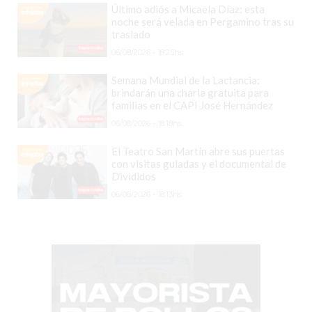
CHANGUITO.COM.AR
Último adiós a Micaela Díaz: esta
DEMOCRATIZA
noche será velada en Pergamino tras su
traslado
EL
06/08/2026 - 18:25hs.
COMERCIO
POR
Semana Mundial de la Lactancia:
brindarán una charla gratuita para
WHATSAPP
familias en el CAPI José Hernández
CATÁLOGO
06/08/2026 - 18:18hs.
DE
WHATSAPP
El Teatro San Martín abre sus puertas
con visitas guiadas y el documental de
ONLINE
Divididos
EN
06/08/2026 - 18:13hs.
PERGAMINO:
LA
ALTERNATIVA
PARA
QUE
LOS