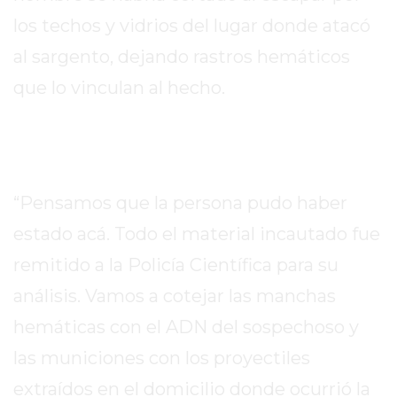
los techos y vidrios del lugar donde atacó
EXALTACIÓN
DE
al sargento, dejando rastros hemáticos
LA
que lo vinculan al hecho.
CRUZ
COLÓN
(BUENOS
AIRES)
RESULTADOS
“Pensamos que la persona pudo haber
DE
estado acá. Todo el material incautado fue
LOTERÍAS
Y
remitido a la Policía Científica para su
QUINIELAS
análisis. Vamos a cotejar las manchas
DE
hemáticas con el ADN del sospechoso y
HOY
las municiones con los proyectiles
PERGAMINO
HOY
extraídos en el domicilio donde ocurrió la