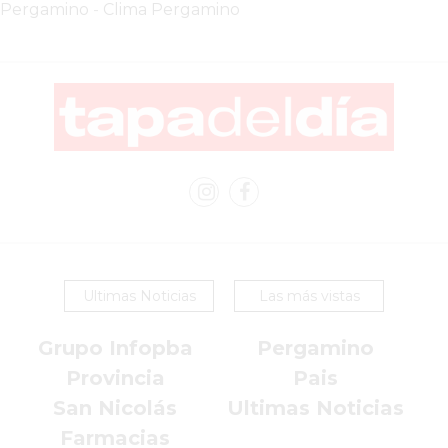
VEZ
Pergamino
-
Clima Pergamino
MÁS
COMERCIOS
VENDEN
POR
WHATSAPP
SIN
PAGAR
COMISIONES
POR
PEDIDO
MÜNNA
Ultimas Noticias
Las más vistas
GELATERIA
A
Grupo Infopba
Pergamino
DOMICILIO
Provincia
Pais
-
San Nicolás
Ultimas Noticias
PEDIR
Farmacias
ONLINE