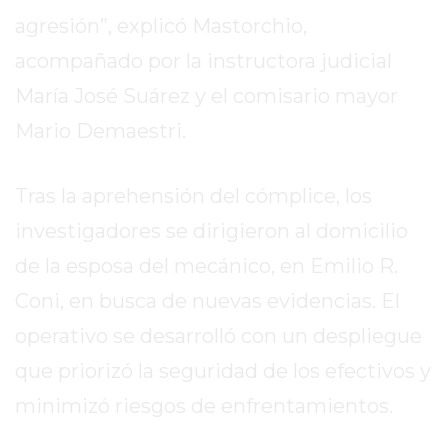
EL
agresión”, explicó Mastorchio,
MEJOR
acompañado por la instructora judicial
GIMNASIO
DE
María José Suárez y el comisario mayor
PERGAMINO
Mario Demaestri.
ENTRENAMIENTOS
SPORTCLUB
Tras la aprehensión del cómplice, los
VS.
POWERBODY
investigadores se dirigieron al domicilio
CLUB
de la esposa del mecánico, en Emilio R.
EN
Coni, en busca de nuevas evidencias. El
PERGAMINO
UNNOBA
operativo se desarrolló con un despliegue
DESCUENTOS
que priorizó la seguridad de los efectivos y
PRECIO
minimizó riesgos de enfrentamientos.
GIMNASIO
PERGAMINO