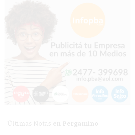
TIENDA
ONLINE
GRATIS
BON
YOGURT
-
YOGURTERIA
EN
PERGAMINO
LA
ALTERNATIVA
A
TIENDA
NUBE
Y
SHOPIFY:
Últimas Notas
en Pergamino
CÓMO