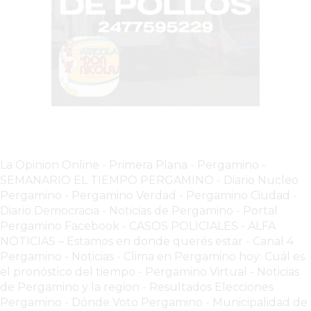
COMERCIOS
VENDAN
SIN
PAGAR
COMISIONES
CÓMO
CREAR
UNA
TIENDA
La Opinion Online
-
Primera Plana
-
Pergamino -
ONLINE
SEMANARIO EL TIEMPO PERGAMINO
-
Diario Nucleo
EN
Pergamino
-
Pergamino Verdad
-
Pergamino Ciuda
d
-
PERGAMINO
Diario Democracia - Noticias de Pergamino
-
Portal
TIENDA
Pergamino Facebook
-
CASOS POLICIALES -
ALFA
ONLINE
NOTICIAS – Estamos en donde querés estar
-
Canal 4
Pergamino - Noticias
-
Clima en Pergamino hoy: Cuál es
EN
el pronóstico del tiempo
-
Pergamino Virtual - Noticias
ROSARIO:
de Pergamino y la region
-
Resultados Elecciones
CADA
Pergamino
-
Dónde Voto Pergamino
-
Municipalidad de