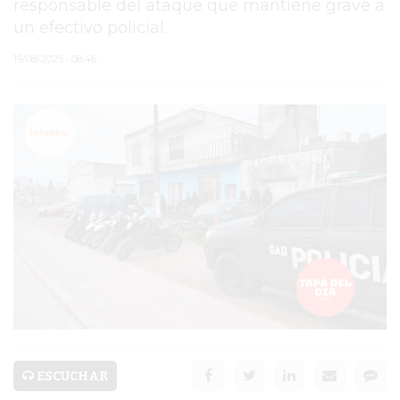
responsable del ataque que mantiene grave a
un efectivo policial.
PERGAMINO
19/08/2025 • 08:46
MUNICIPALIDAD
SUBE
TEATRO SAN MARTÍN
SEMANA MUNDIAL DE
LA LACTANCIA
CUD
SECRETARÍA DE SALUD
DE LA MUNICIPALIDAD DE
PERGAMINO
ESCUCHAR