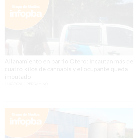
EL
MEJOR
GIMNASIO
DE
PERGAMINO
ENTRENAMIENTOS
SPORTCLUB
Allanamiento en barrio Otero: incautan más de
VS.
cuatro kilos de cannabis y el ocupante queda
POWERBODY
imputado
CLUB
24/01/2026
• PERGAMINO
EN
PERGAMINO
UNNOBA
DESCUENTOS
PRECIO
GIMNASIO
PERGAMINO