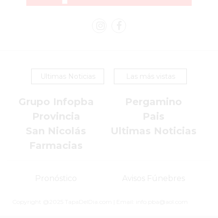
VEZ
MÁS
COMERCIOS
VENDEN
POR
WHATSAPP
SIN
Ultimas Noticias
Las más vistas
PAGAR
Grupo Infopba
Pergamino
COMISIONES
POR
Provincia
Pais
PEDIDO
San Nicolás
Ultimas Noticias
MÜNNA
Farmacias
GELATERIA
A
Pronóstico
Avisos Fúnebres
DOMICILIO
-
Copyright @2025 TapaDelDia.com | Email: info.pba@aol.com
PEDIR
ONLINE