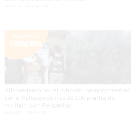
24/03/2026
• PERGAMINO
EXALTACIÓN
DE
LA
CRUZ
COLÓN
(BUENOS
AIRES)
RESULTADOS
DE
LOTERÍAS
Allanamiento por el robo de una moto terminó
Y
con el hallazgo de más de 100 plantas de
QUINIELAS
marihuana en Pergamino
DE
19/02/2026
• PERGAMINO
HOY
PERGAMINO
HOY