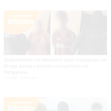
SERVICIOS
PRONÓSTICO
AVISOS FÚNEBRES
AYUDA
Allanamiento en Newbery: cayó una pareja con
TÉRMINOS
droga, armas y vínculo con un hurto en
Y
Pergamino
CONDICIONES
01/05/2026
• PERGAMINO
POLÍTICAS
DE
PRIVACIDAD
MAPA
DEL