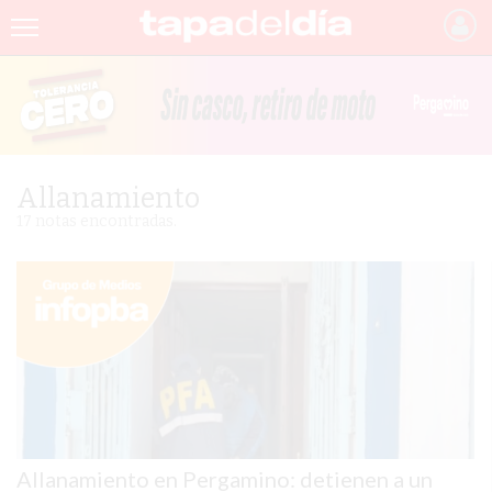
INICIO
NOTICIAS RECIENTES
GRUPO INFOPBA
Allanamiento
PERGAMINO
17 notas encontradas.
PROVINCIA
PAIS
SAN NICOLÁS
ULTIMAS NOTICIAS
FARMACIAS
Allanamiento en Pergamino: detienen a un
TEMAS DESTACADOS