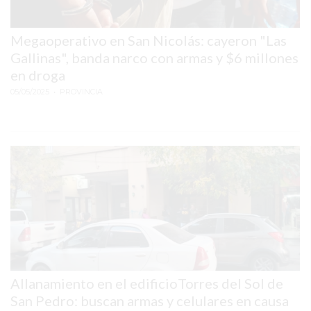
TIENDA
ONLINE
Megaoperativo en San Nicolás: cayeron "Las
GRATIS
Gallinas", banda narco con armas y $6 millones
BON
en droga
YOGURT
05/05/2025
• PROVINCIA
-
YOGURTERIA
EN
PERGAMINO
LA
ALTERNATIVA
A
TIENDA
NUBE
Y
SHOPIFY:
Allanamiento en el edificioTorres del Sol de
CÓMO
San Pedro: buscan armas y celulares en causa