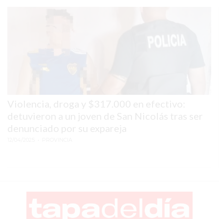
COMERCIOS
VENDAN
SIN
PAGAR
COMISIONES
CÓMO
CREAR
UNA
Violencia, droga y $317.000 en efectivo:
TIENDA
detuvieron a un joven de San Nicolás tras ser
ONLINE
denunciado por su expareja
EN
12/04/2025
• PROVINCIA
PERGAMINO
TIENDA
ONLINE
EN
ROSARIO:
CADA