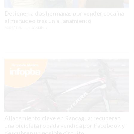
REPORTERO
Detienen a dos hermanas por vender cocaína
DIARIO
al menudeo tras un allanamiento
DEPORTIVO
25/04/2026
• PERGAMINO
ROJAS
VIRTUAL
NOTICIAS
DE
ARRECIFES
ZÁRATE
Y
CAMPANA
NOTICIAS
DE
ZÁRATE
Allanamiento clave en Rancagua: recuperan
NOTICIAS
una bicicleta robada vendida por Facebook y
DE
descubren un posible circuito...
CAMPANA