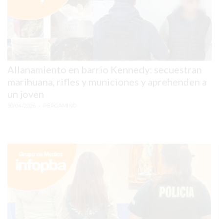
SITIO
PUBLICITÁ
EN
TAPA
DEL
DIA
Allanamiento en barrio Kennedy: secuestran
marihuana, rifles y municiones y aprehenden a
DIARIO
un joven
NORTE
30/04/2026
• PERGAMINO
HOY
GRUPO
DE
MEDIOS
INFOPBA
NOTICIAS
DE
SALTO
DIARIO