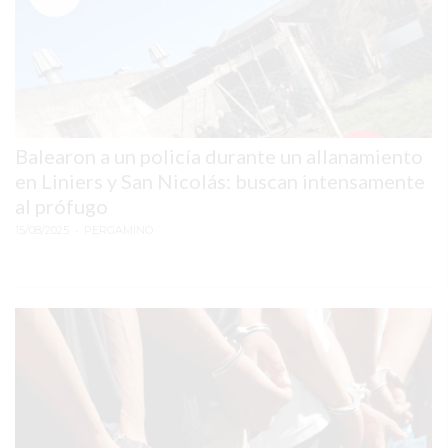
PERGAMINO?
¿DÓNDE
COMPRAR
PROTEÍNA
EN
PERGAMINO?
Balearon a un policía durante un allanamiento
POWERBODY
en Liniers y San Nicolás: buscan intensamente
NUTRITION:
al prófugo
LA
15/08/2025
• PERGAMINO
TIENDA
DE
SUPLEMENTOS
DEPORTIVOS
LÍDER
EN
PERGAMINO
CREAR