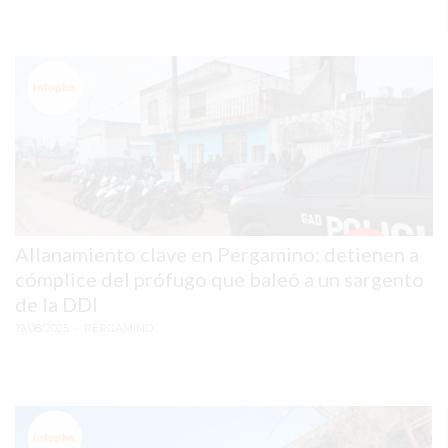
GIMNASIO
EN
PERGAMINO
CON
BUENOS
PROFESORES
GIMNASIO
PERGAMINO
SUPLEMENTOS
Allanamiento clave en Pergamino: detienen a
DEPORTIVOS
cómplice del prófugo que baleó a un sargento
EN
de la DDI
PERGAMINO
19/08/2025
• PERGAMINO
¿DÓNDE
COMPRAR
CREATINA
EN