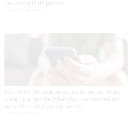
CHANGUITO.COM.AR
de violencia de género...
DEMOCRATIZA
26/04/2025
• PROVINCIA
EL
COMERCIO
POR
WHATSAPP
CATÁLOGO
DE
WHATSAPP
ONLINE
EN
PERGAMINO:
San Pedro: Allanaron la casa de un menor por
LA
crear un grupo de WhatsApp con contenido
ALTERNATIVA
sensible: no hallaron pruebas...
PARA
17/04/2025
• PROVINCIA
QUE
LOS